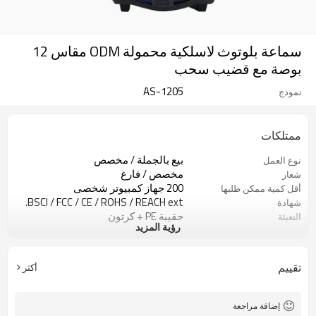
سماعة بلوتوث لاسلكية محمولة ODM مقاس 12
بوصة مع قضيب سحب
AS-1205
نموذج
ممتلكات
بيع بالجملة / مخصص
نوع العمل
مخصص / فارغ
شعار
200 جهاز كمبيوتر شخصى
أقل كمية ممكن طلبها
BSCI / FCC / CE / ROHS / REACH ext.
شهادة
حقيبة PE + كرتون
التعبئة
رؤية المزيد
الصين
مكان الإنتاج
تقييم
أكثر
إضافة مراجعة