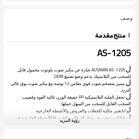
وصف
منتج
مقدمة
AS-1205
ل
AUSMAN AS-1205 عبارة عن مكبر صوت بلوتوث محمول قابل
للسحب من البلاستيك يدعم وضع تصنيع ODM.
ل
يتميز بمضخم صوت قوي مقاس 12 بوصة مع مكبر صوت بوق عالي
التردد.
ل
تجعل العلبة البلاستيكية PP خفيفة الوزن عالية القوة وقضيب
السحب القابل للسحب من السهل حملها.
ل
و انا
تعتبر مثالية للحفلات والعروض والأنشطة الخارجية.
ل
إذا كنت تبحث عن جهاز لاسلكي رائج مبيعًا للأنشطة الخارجية في
رؤية المزيد
سوبر ماركت الصوت أو المتجر المتسلسل ، فهذا خيار لا يُفوت.
يوصي
ل