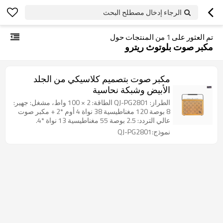
الرجاء إدخال مصطلح البحث
تم العثور على
1
من المنتجات حول
مكبر صوت بلوتوث ريترو
مكبر صوت بتصميم كلاسيكي من الجلد
الأبيض وشبكة نحاسية
الطراز: QJ-PG2801 الطاقة: 2 × 100 واط، مشغل: جهير:
8 بوصة 120 مغناطيسية 38 نواة 4 أوم *2 + مكبر صوت
عالي التردد: 2.5 بوصة 55 مغناطيسية 13 نواة *4.
الوظيفة: USB/FM/بلوتوث/TWS/OTG/وظيفة بصرية/
نموذج:QJ-PG2801
ميكروفونان لاسلكيان UHF البطارية: بطارية ليثيوم 14.8
فولت/8000 مللي أمبير/ساعة، إضافات: مع مقبض/
غلاف جلدي