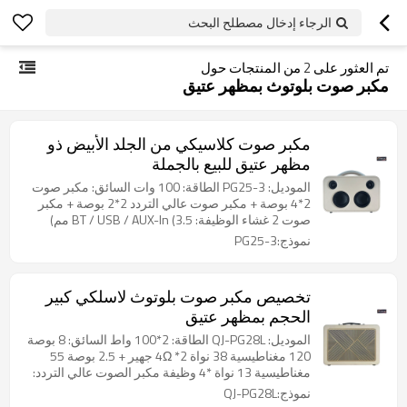
الرجاء إدخال مصطلح البحث
تم العثور على
2
من المنتجات حول
مكبر صوت بلوتوث بمظهر عتيق
مكبر صوت كلاسيكي من الجلد الأبيض ذو
مظهر عتيق للبيع بالجملة
الموديل: PG25-3 الطاقة: 100 وات السائق: مكبر صوت
2*4 بوصة + مكبر صوت عالي التردد 2*2 بوصة + مكبر
صوت 2 غشاء الوظيفة: BT / USB / AUX-In (3.5 مم)
البطارية: بطارية ليثيوم 11.1 فولت / 8000 مللي أمبير
نموذج:PG25-3
في الساعة إضافات: مع مقبض / غلاف جلدي
تخصيص مكبر صوت بلوتوث لاسلكي كبير
الحجم بمظهر عتيق
الموديل: QJ-PG28L الطاقة: 2*100 واط السائق: 8 بوصة
120 مغناطيسية 38 نواة 4Ω *2 جهير + 2.5 بوصة 55
مغناطيسية 13 نواة *4 وظيفة مكبر الصوت عالي التردد:
وظيفة USB/FM/ Bluetooth/ TWS/OTG/OPTICAL
نموذج:QJ-PG28L
البطارية: بطارية ليثيوم 14.8 فولت/8000 مللي أمبير في