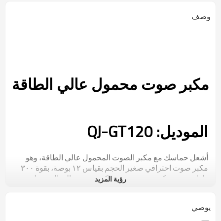
وصف
مكبر صوت محمول عالي الطاقة
الموديل: QJ-GT120
أشعل حماسك مع مكبر الصوت المحمول عالي الطاقة، وهو
مكبر صوت احترافي صغير الحجم بقياس ١٢ بوصة، بقوة ٣٠٠
واط، مزود بمكبر صوت جهير ومكبر صوت عالي التردد، لصوت
رؤية المزيد
غامر وعميق. يعمل هذا المكبر بالبطارية بكفاءة عالية بفضل
منافذ BT5.0، وFM، وUSB، وAUX، ومدخلات الميكروفون/
يوصي
الغيتار، ومعالج إشارة رقمية مزدوج، ومخرج سماعة أذن،
وجميعها مدعومة ببطارية حمضية بسعة ٨٠٠٠ مللي أمبير/