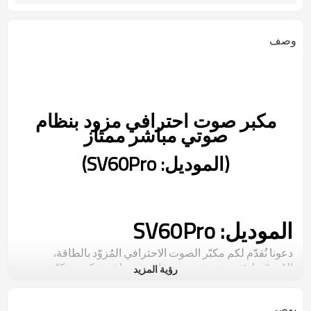
وصف
مكبر صوت احترافي مزود بنظام
صوتي مباشر ممتاز
(الموديل: SV60Pro)
الموديل: SV60Pro
دعونا نُقدّم لكم مكبّر الصوت الاحترافي المُزوّد بالطاقة،
المُصمّم لتقديم تجربة صوتية غامرة ومباشرة. كونه مكبّر صوت
رؤية المزيد
مُخصّص، يُقدّم خدمات تصنيع المعدات الأصلية (OEM) وخيارات
تصميم مُخصّصة، مما يُساعد علامتكم التجارية على التميّز بميزة
يوصي