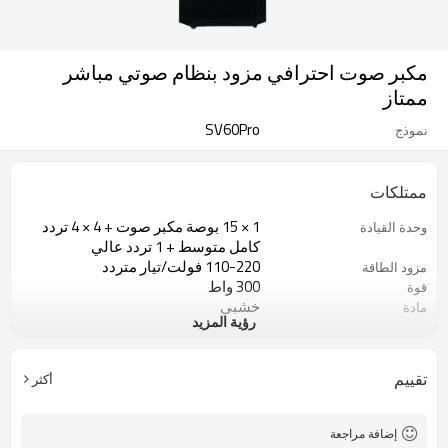
مكبر صوت احترافي مزود بنظام صوتي مباشر
ممتاز
SV60Pro
نموذج
ممتلكات
1 × 15 بوصة مكبر صوت + 4 × 4 تردد
وحدة القيادة
كامل متوسط + 1 تردد عالي
110-220 فولت/تيار متردد
مزود الطاقة
300 واط
قوة
خشبي
مادة
رؤية المزيد
كيس بولي ايثيلين + كرتون
التعبئة والتغليف
300 مجموعة
الحد الأدنى لكمية الطلب
BT 5.0/USB/AUX-In/FM/Mic
وظيفة
تقييم
أكثر
in/Remot Control
إضافة مراجعة