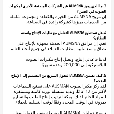
3. ما الذي يميز AUMSNA عن الشركات المصنعة الأخرى لمكبرات
الصوت في الصين؟
إن مزيج AUMSNA من الخبرة والكفاءة ومجموعة شاملة
من الخدمات يميزها كشركة رائدة في الصناعة.
4. هل تستطيع AUMSNA التعامل مع طلبات الإنتاج واسعة
النطاق؟
نعم، إن مرافق AUMSNA الحديثة مجهزة للإنتاج على
نطاق واسع لتلبية متطلبات العملاء في جميع أنحاء العالم.
لدينا قاعدتي إنتاج، ويصل إنتاج مكبرات الصوت
البلاستيكية إلى 200,000 وحدة شهريًا.
5. كيف تضمن AUMSNA التحول السريع من التصميم إلى الإنتاج
الضخم؟
لقد ركز مكبر الصوت AUSMAN على تصنيع السماعات
لأكثر من 12 عامًا، ولديه سلسلة توريد كاملة ومستقرة
للمواد الخام. لذلك، يمكننا ترتيب إنتاج الطلب والتسليم
بمرونة في الوقت المحدد وفقًا لوقت التسليم للعملاء.
تسمح عمليات AUMSNA المبسطة وسير العمل الفعال