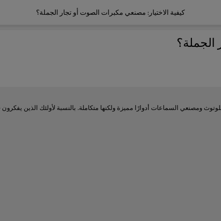
كيفية الاختيار: مصنعي مكبرات الصوت أو تجار الجملة؟
 الجملة؟
لبلوتوث ومصنعي السماعات أدوارًا مميزة ولكنها متكاملة. بالنسبة لأولئك الذين يفك