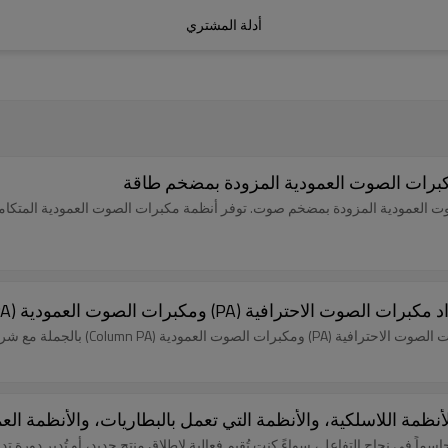
أدلة المشتري
كبرات الصوت العمودية المزودة بمضخم طاقة
العمودية المزودة بمضخم صوت. توفر أنظمة مكبرات الصوت العمودية المتكاملة لد
كبرات الصوت العمودية (Coloming PA) بالجملة؟
Col) بالجملة مع شركة Ausman Audio.
ظمة اللاسلكية، والأنظمة التي تعمل بالبطاريات، والأنظمة الع
اً في نجاح التفاعل، سواءً كنت تُقيم فعالية لإطلاق منتج جديد، أو تُدير دورة تد