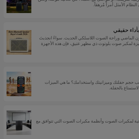
ظام الأمثل أمراً مُرهقاً.
لقرن الماضي وراحة الصوت اللاسلكي الحديث. سواءً انجذبتَ
ميزة لمكبر صوت بلوتوث ذي مظهر عتيق، فإن هذه الأجهزة
اسب حجم حفلتك وميزانيتك واستخدامك؟ ما هي الميزات
استمتاع بالحفلة.
مًا في هذا المجال، وتسعى جاهدة لتقديم حلول احترافية لمكبرات الصوت وأنظمة مكبرات الصوت التي تتوافق مع