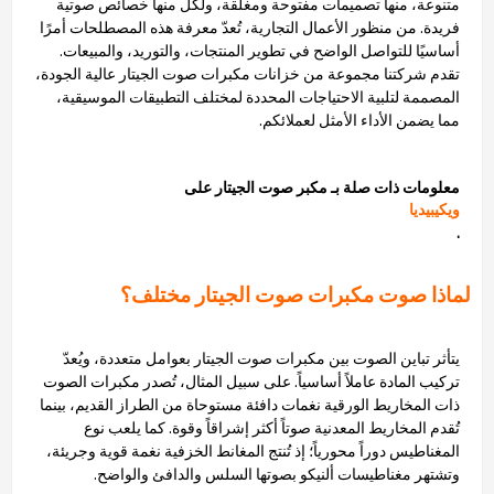
متنوعة، منها تصميمات مفتوحة ومغلقة، ولكل منها خصائص صوتية
فريدة. من منظور الأعمال التجارية، تُعدّ معرفة هذه المصطلحات أمرًا
أساسيًا للتواصل الواضح في تطوير المنتجات، والتوريد، والمبيعات.
تقدم شركتنا مجموعة من خزانات مكبرات صوت الجيتار عالية الجودة،
المصممة لتلبية الاحتياجات المحددة لمختلف التطبيقات الموسيقية،
مما يضمن الأداء الأمثل لعملائكم.
معلومات ذات صلة بـ مكبر صوت الجيتار على
ويكيبيديا
.
لماذا صوت مكبرات صوت الجيتار مختلف؟
يتأثر تباين الصوت بين مكبرات صوت الجيتار بعوامل متعددة، ويُعدّ
تركيب المادة عاملاً أساسياً. على سبيل المثال، تُصدر مكبرات الصوت
ذات المخاريط الورقية نغمات دافئة مستوحاة من الطراز القديم، بينما
تُقدم المخاريط المعدنية صوتاً أكثر إشراقاً وقوة. كما يلعب نوع
المغناطيس دوراً محورياً؛ إذ تُنتج المغانط الخزفية نغمة قوية وجريئة،
وتشتهر مغناطيسات ألنيكو بصوتها السلس والدافئ والواضح.