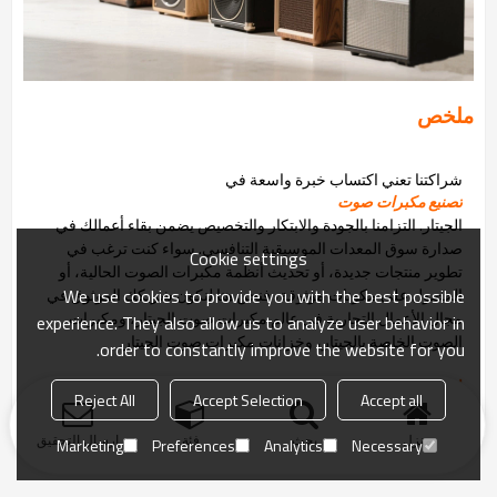
ملخص
شراكتنا تعني اكتساب خبرة واسعة في
تصنيع مكبرات صوت
الجيتار. التزامنا بالجودة والابتكار والتخصيص يضمن بقاء أعمالك في
صدارة سوق المعدات الموسيقية التنافسي. سواء كنت ترغب في
Cookie settings
تطوير منتجات جديدة، أو تحديث أنظمة مكبرات الصوت الحالية، أو
We use cookies to provide you with the best possible
الحصول على مكونات موثوقة، فنحن هنا لنكون شريكك الموثوق في
مجال الأعمال التجارية في عالم مكبرات صوت الجيتار، ومكبرات
experience. They also allow us to analyze user behavior in
الصوت الخاصة بالجيتار، وخزانات مكبرات صوت الجيتار.
order to constantly improve the website for you.
اتصل بـ Ausman Audio للحصول على الحل المخصص الشامل الخاص بك.
Reject All
Accept Selection
Accept all
منزل
بحث
فئة
ارسال التحقيق
Marketing
Preferences
Analytics
Necessary