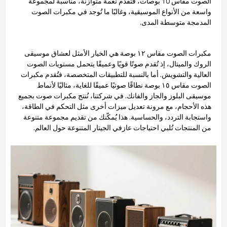
الصوت مقاس 10 بوصات، فتُقدم نغمة متوازنة، مناسبة لمجموعة
واسعة من الأنواع الموسيقية، وغالبًا ما تُوجد في مكبرات الصوت
المدمجة متوسطة المدى.
مكبرات الصوت مقاس ١٢ بوصة هي الخيار الأمثل لعشاق موسيقى
الروك والميتال، إذ تُقدم صوتًا قويًا وعميقًا يتحمل مستويات الصوت
العالية والتشويش. أما بالنسبة للتطبيقات المتخصصة، فتُقدم مكبرات
الصوت مقاس ١٥ بوصة نطاقًا صوتيًا عميقًا للغاية، مثاليًا لأنماط
موسيقى البلوز والجاز والفانك. في شركتنا، نُنتج مكبرات صوت بجميع
هذه الأحجام، مع مرونة تعديل ميزات أخرى مثل التحكم في الطاقة،
واستجابة التردد، والحساسية. هذا يُمكّنك من تقديم مجموعة متنوعة
من المنتجات تُلبي احتياجات عازفي الجيتار المتنوعة حول العالم.