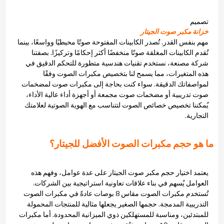
تصميم
خزانة مكبر صوت الجيتار
مهم بنفس القدر. تُصدر الكابينات المفتوحة صوتًا محيطيًا وواسعًا، بينما
تُقدم الكابينات المغلقة صوتًا منخفضًا أكثر إحكامًا وتركيزًا. بصفتنا
شركة مصنعة، نستخدم تقنيات هندسية متطورة للتحكم الدقيق في
هذه المتغيرات، مما يسمح لنا بتخصيص مكبرات الصوت وفقًا
لمواصفاتك الدقيقة. سواء كنت بحاجة إلى مكبرات صوت لمضخمات
صوت تدريبية أو مضخمات صوت مجمعة أو أجهزة أداء عالية الأداء،
يُمكننا تخصيص خصائص الصوت لتتناسب مع الهوية الصوتية لعلامتك
التجارية.
ما هو حجم مكبرات الصوت الأفضل للجيتار؟
يعتمد اختيار حجم مكبر صوت الجيتار على عدة عوامل، وفهم هذه
العوامل يُسهم في بناء علاقات تعاونية استراتيجية بين الشركات.
تُستخدم مكبرات الصوت مقاس 8 بوصات عادةً في مكبرات الصوت
التدريبية المدمجة. حجمها الصغير يجعلها مثالية للمنتجات المحمولة
للمبتدئين، ومناسبة للمستهلكين ذوي الميزانية المحدودة. أما مكبرات